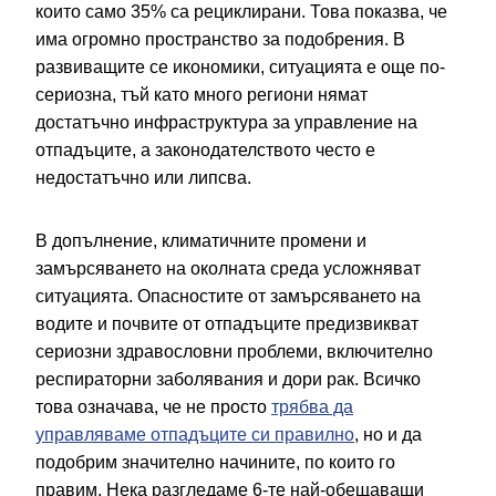
които само 35% са рециклирани. Това показва, че
има огромно пространство за подобрения. В
развиващите се икономики, ситуацията е още по-
сериозна, тъй като много региони нямат
достатъчно инфраструктура за управление на
отпадъците, а законодателството често е
недостатъчно или липсва.
В допълнение, климатичните промени и
замърсяването на околната среда усложняват
ситуацията. Опасностите от замърсяването на
водите и почвите от отпадъците предизвикват
сериозни здравословни проблеми, включително
респираторни заболявания и дори рак. Всичко
това означава, че не просто
трябва да
управляваме отпадъците си правилно
, но и да
подобрим значително начините, по които го
правим. Нека разгледаме 6-те най-обещаващи