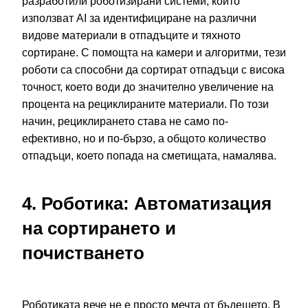
разработили роботизирани системи, които
използват AI за идентифициране на различни
видове материали в отпадъците и тяхното
сортиране. С помощта на камери и алгоритми, тези
роботи са способни да сортират отпадъци с висока
точност, което води до значително увеличение на
процента на рециклираните материали. По този
начин, рециклирането става не само по-
ефективно, но и по-бързо, а общото количество
отпадъци, което попада на сметищата, намалява.
4. Роботика: Автоматизация
на сортирането и
почистването
Роботиката вече не е просто мечта от бъдещето. В