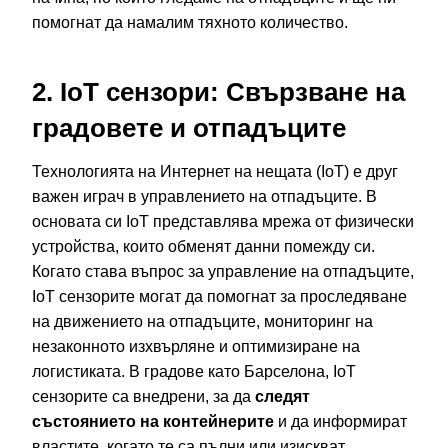
помогнат да намалим тяхното количество.
2. IoT сензори: Свързване на
градовете и отпадъците
Технологията на Интернет на нещата (IoT) е друг
важен играч в управлението на отпадъците. В
основата си IoT представлява мрежа от физически
устройства, които обменят данни помежду си.
Когато става въпрос за управление на отпадъците,
IoT сензорите могат да помогнат за проследяване
на движението на отпадъците, мониторинг на
незаконното изхвърляне и оптимизиране на
логистиката. В градове като Барселона, IoT
сензорите са внедрени, за да
следят
състоянието на контейнерите
и да информират
властите, когато те са пълни или изискват