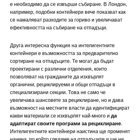
е необходимо да се извърши събиране. В Лондон,
например, подобни контейнери вече показват как
се намаляват разходите за гориво и увеличават
ефективността на събиране на отпадъци.
Друга интересна функция на интелигентните
контейнери е възможността за предварително
сортиране на отпадъците. Те могат да бъдат
проектирани с различни отделения, които
позволяват на гражданите да изхвърлят
органични, рециклируеми и общи отпадъци в
специализирани секции. Това не само че
увеличава шансовете за рециклиране, но и дава
възможност на местните власти да идентифицират
какви материали се изхвърлят най-много и
да
адаптират своите програми за рециклиране
.
Интелигентните контейнери наистина ще променят
начина, по който гледаме на отпадъците и ще ни