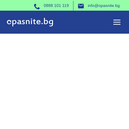
Към
0888 101 119
info@opasnite.bg
съдържанието