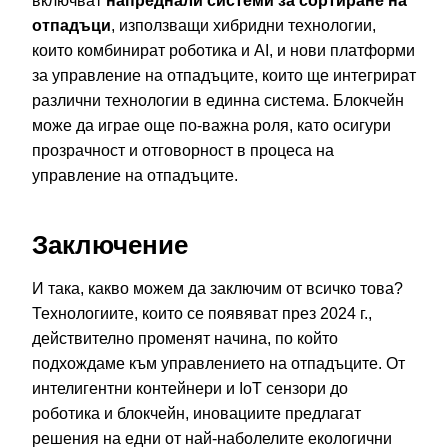
включват
напреднали системи за сортиране на
отпадъци
, използващи хибридни технологии,
които комбинират роботика и AI, и нови платформи
за управление на отпадъците, които ще интегрират
различни технологии в единна система. Блокчейн
може да играе още по-важна роля, като осигури
прозрачност и отговорност в процеса на
управление на отпадъците.
Заключение
И така, какво можем да заключим от всичко това?
Технологиите, които се появяват през 2024 г.,
действително променят начина, по който
подхождаме към управлението на отпадъците. От
интелигентни контейнери и IoT сензори до
роботика и блокчейн, иновациите предлагат
решения на едни от най-наболелите екологични