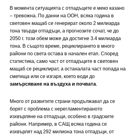
В момента ситуацията с отпадъците е меко казано
– тревожна. По данни на ООН, всяка година в
световен мащаб се генерират около 2 милиарда
тона твърди отпадъци, а прогнозите сочат, че до
2050 г. този обем може да достигне 3.4 милиарда
тона. В същото време, рециклирането в много
райони по света остава в начален етап. Според
статистика, само част от отпадъците в световен
мащаб се рециклират, а останалата част попада на
сметища или се изгаря, което води до
замърсяване на въздуха и почвата
.
Много от развитите страни продължават да се
борят с проблема с нерегламентираното
изхвърляне на отпадъци, особено в градските
райони. Например, в САЩ всяка година се
изхвърлят над 292 милиона тона отпадъци, от