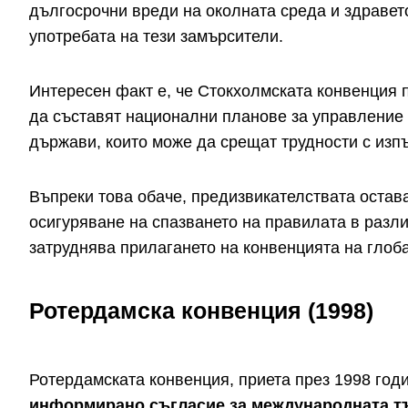
дългосрочни вреди на околната среда и здравето
употребата на тези замърсители.
Интересен факт е, че Стокхолмската конвенция п
да съставят национални планове за управление 
държави, които може да срещат трудности с изп
Въпреки това обаче, предизвикателствата остав
осигуряване на спазването на правилата в разл
затруднява прилагането на конвенцията на глоб
Ротердамска конвенция (1998)
Ротердамската конвенция, приета през 1998 год
информирано съгласие за международната т