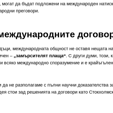
, могат да бъдат подложени на международен натиск
ародни преговори.
международните догово
адъци, международната общност не оставя нещата на
ичен –
„замърсителят плаща“
. С други думи, този,
чти всяко международно споразумение и е крайъгълен
и да не разполагаме с пълни научни доказателства з
дея стои зад решенията на договори като Стокхолмск