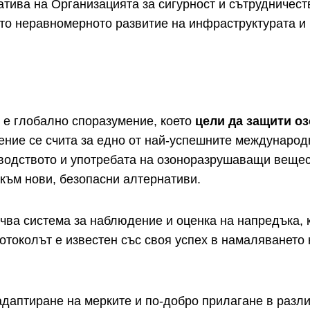
иатива на Организацията за сигурност и сътрудничес
ато неравномерното развитие на инфраструктурата и
, е глобално споразумение, което
цели да защити о
ение се счита за едно от най-успешните международ
водството и употребата на озоноразрушаващи вещест
към нови, безопасни алтернативи.
ва система за наблюдение и оценка на напредъка, ко
ротоколът е известен със своя успех в намаляванет
адаптиране на мерките и по-добро прилагане в разли