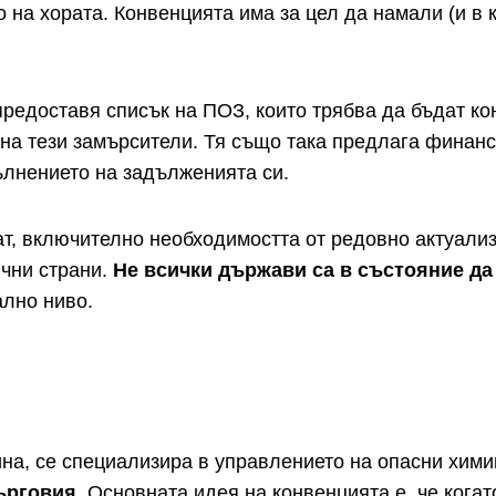
 на хората. Конвенцията има за цел да намали (и в 
редоставя списък на ПОЗ, които трябва да бъдат ко
на тези замърсители. Тя също така предлага финан
ълнението на задълженията си.
ат, включително необходимостта от редовно актуализ
ични страни.
Не всички държави са в състояние да
ално ниво.
ина, се специализира в управлението на опасни хим
ърговия
. Основната идея на конвенцията е, че когат