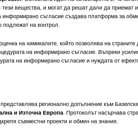
 тези вещества, и могат да решат дали да приемат и
 информирано съгласие създава платформа за обме
о подлежат на контрол.
оценка на химикалите, който позволява на страните 
оцедурата на информирано съгласие. Въпреки усилия
дурата на информирано съгласие и нуждата от ефект
, представлява регионално допълнение към Базелск
ална и Източна Европа
. Протоколът насърчава стра
дкрепя съвместни проекти и обмен на знания.