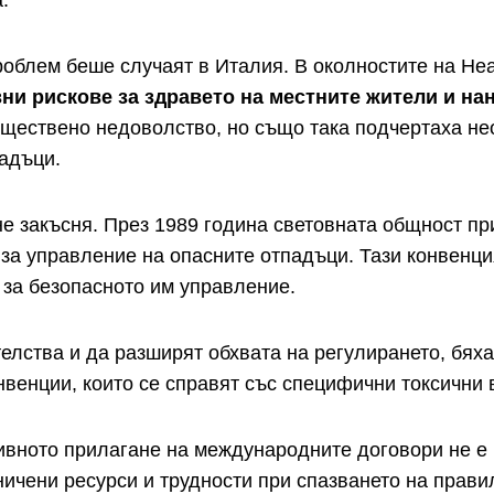
а.
роблем беше случаят в Италия. В околностите на Не
и рискове за здравето на местните жители и нан
бществено недоволство, но също така подчертаха н
падъци.
не закъсня. През 1989 година световната общност пр
за управление на опасните отпадъци. Тази конвенци
 за безопасното им управление.
телства и да разширят обхвата на регулирането, бях
венции, които се справят със специфични токсични 
ивното прилагане на международните договори не е б
ничени ресурси и трудности при спазването на прав