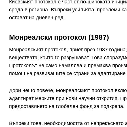
Киевският протокол е част от по-широката иниц
среда в региона. Въпреки усилията, проблеми к
остават на дневен ред.
Монреалски протокол (1987)
Монреалският протокол, приет през 1987 година
веществата, които го разрушават. Това споразум
Протоколът не само намалява и премахва произ
помощ на развиващите се страни за адаптиране 
Дори нещо повече, Монреалският протокол включ
адаптират мерките при нови научни открития. П
предоставянето на глобален фонд за подкрепа.
Въпреки това, необходимостта от непрекъснато 