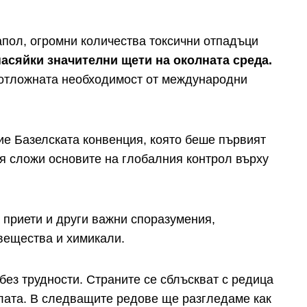
апол, огромни количества токсични отпадъци
асяйки значителни щети на околната среда.
еотложната необходимост от международни
ие Базелската конвенция, която беше първият
я сложи основите на глобалния контрол върху
а приети и други важни споразумения,
вещества и химикали.
ез трудности. Страните се сблъскват с редица
илата. В следващите редове ще разгледаме как