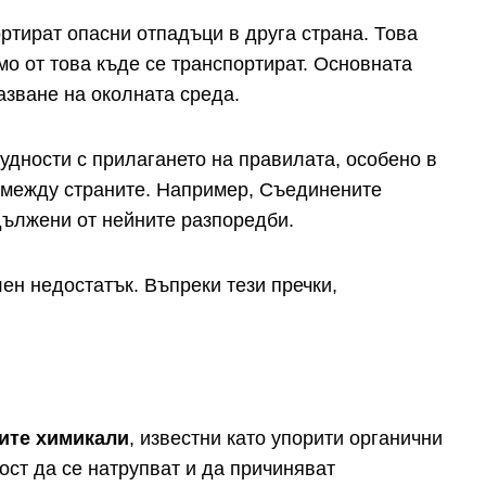
ртират опасни отпадъци в друга страна. Това
о от това къде се транспортират. Основната
азване на околната среда.
удности с прилагането на правилата, особено в
а между страните. Например, Съединените
адължени от нейните разпоредби.
лен недостатък. Въпреки тези пречки,
ните химикали
, известни като упорити органични
ост да се натрупват и да причиняват