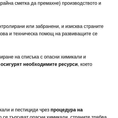
крайна сметка да премахне) производството и
нтролирани или забранени, и изисква страните
сова и техническа помощ на развиващите се
иране на списъка с опасни химикали и
 осигурят необходимите ресурси
, което
икали и пестициди чрез
процедура на
о се търгуват опасни химикали, страните трябва