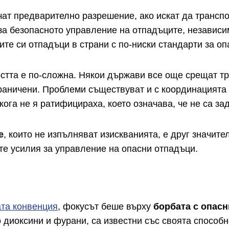
чат предварително разрешение, ако искат да транспо
за безопасното управление на отпадъците, независим
ите си отпадъци в страни с по-ниски стандарти за оп
стта е по-сложна. Някои държави все още срещат тр
граничени. Проблеми съществуват и с координацият
кога не я ратифицираха, което означава, че не са з
е
, които не изпълняват изискванията, е друг значите
е усилия за управление на опасни отпадъци.
та конвенция
, фокусът беше върху
борбата с опас
диоксини и фурани, са известни със своята способн