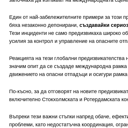
започнаха да изпъкват на международната сцен
Един от най-забележителните примери за този п
бяха незаконно депонирани,
създавайки сериозн
Тези инциденти не само предизвикаха широко о
усилия за контрол и управление на опасните от
Реакцията на тези глобални предизвикателства 
значим опит да се създаде международна рамка 
движението на опасни отпадъци и осигури рамка
По-късно, за да отговорят на новите предизвика
включително Стокхолмската и Ротердамската кон
Въпреки тези важни стъпки напред обаче, ефект
проблеми, като недостатъчна координация, огра