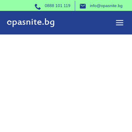
Към
0888 101 119
info@opasnite.bg
съдържанието