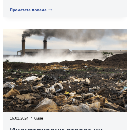
Управление
Прочетете повече
на
радиоактивни
отпадъци
16.02.2024
6