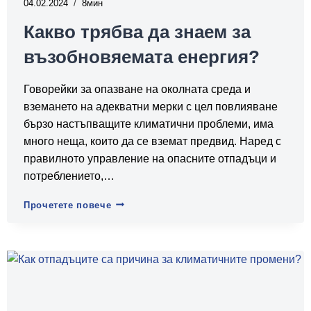
04.02.2024
8
Какво трябва да знаем за
възобновяемата енергия?
Говорейки за опазване на околната среда и
вземането на адекватни мерки с цел повлияване
бързо настъпващите климатични проблеми, има
много неща, които да се вземат предвид. Наред с
правилното управление на опасните отпадъци и
потреблението,…
Какво
Прочетете повече
трябва
да
знаем
за
възобновяемата
енергия?