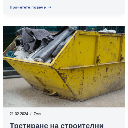
Опасна
Прочетете повече
ли
е
сярната
киселина
за
околната
среда?
21.02.2024
7
Третиране на строителни