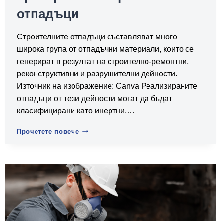
отпадъци
Строителните отпадъци съставляват много
широка група от отпадъчни материали, които се
генерират в резултат на строително-ремонтни,
реконструктивни и разрушителни дейности.
Източник на изображение: Canva Реализираните
отпадъци от тези дейности могат да бъдат
класифицирани като инертни,…
Третиране
Прочетете повече
на
строителни
отпадъци