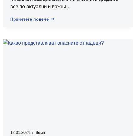
все по-актуални и важни…
Как
Прочетете повече
отпадъците
са
причина
за
климатичните
промени?
12.01.2024
8