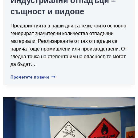
Индустриални отпадъци –
същност и видове
Предприятията в наши дни са тези, които основно
генерират значителни количества отпадъчни
материали. Реализираните от тях отпадъци се
наричат още промишлени или производствени. От
гледна точка на степента им на опасност, те могат
да бъдат…
Индустриални
Прочетете повече
отпадъци
–
същност
и
видове