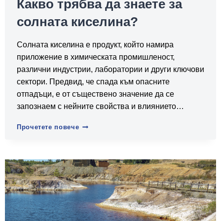
Какво трябва да знаете за
солната киселина?
Солната киселина е продукт, който намира
приложение в химическата промишленост,
различни индустрии, лаборатории и други ключови
сектори. Предвид, че спада към опасните
отпадъци, е от съществено значение да се
запознаем с нейните свойства и влиянието…
Какво
Прочетете повече
трябва
да
знаете
за
солната
киселина?