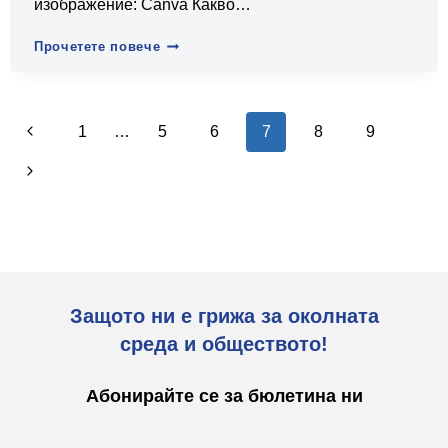
изображение: Canva Какво…
Устойчиво
Прочетете повече
развитие
и
околната
Навигация
среда
Предишна
1
…
5
6
7
8
9
на
страница
Следваща
страницата
страница
Защото ни е грижа за околната
среда и обществото!
Абонирайте се за бюлетина ни