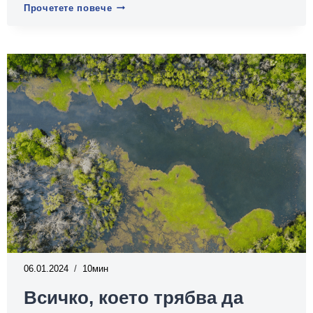
До
Прочетете повече
какво
води
замърсяването
на
водата?
06.01.2024
10
Всичко, което трябва да