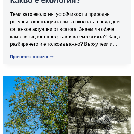
Какво е екология?
Теми като екология, устойчивост и природни
ресурси в конотацията им за околната среда днес
са по-все актуални от всякога. Знаем ли обаче
какво всъщност представлява екологията? Защо
разбирането ѝ е толкова важно? Върху тези и…
Какво
Прочетете повече
е
екология?