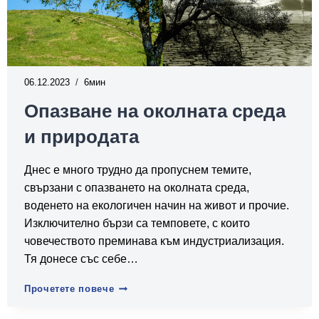
06.12.2023
6
Опазване на околната среда
и природата
Днес е много трудно да пропуснем темите,
свързани с опазването на околната среда,
воденето на екологичен начин на живот и прочие.
Изключително бързи са темповете, с които
човечеството преминава към индустриализация.
Тя донесе със себе…
Опазване
Прочетете повече
на
околната