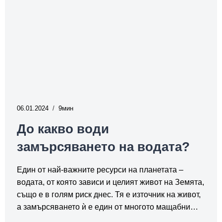
да
го
спрем?
06.01.2024
9
До какво води
замърсяването на водата?
Един от най-важните ресурси на планетата –
водата, от която зависи и целият живот на Земята,
също е в голям риск днес. Тя е източник на живот,
а замърсяването ѝ е един от многото мащабни…