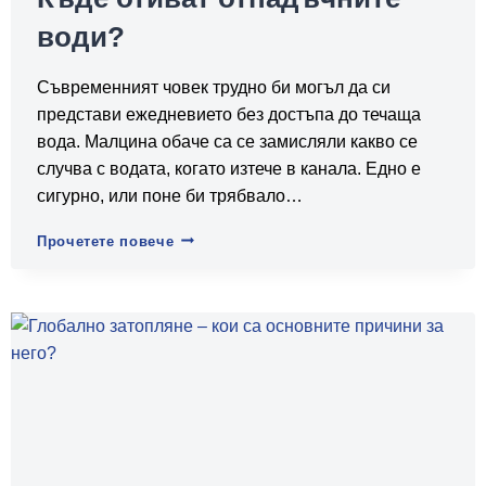
води?
Съвременният човек трудно би могъл да си
представи ежедневието без достъпа до течаща
вода. Малцина обаче са се замисляли какво се
случва с водата, когато изтече в канала. Едно е
сигурно, или поне би трябвало…
Къде
Прочетете повече
отиват
отпадъчните
води?