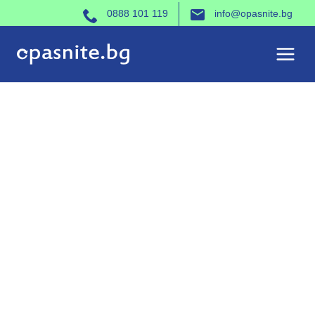
Към
0888 101 119
info@opasnite.bg
съдържанието