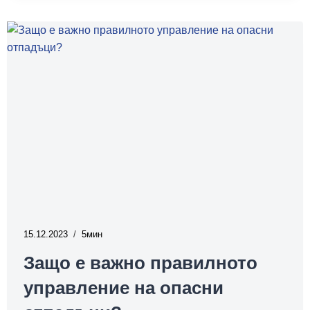
–
кои
са
основните
причини
за
него?
15.12.2023
5
Защо е важно правилното
управление на опасни