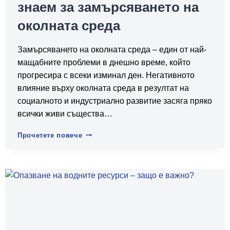
знаем за замърсяването на
околната среда
Замърсяването на околната среда – един от най-
мащабните проблеми в днешно време, който
прогресира с всеки изминал ден. Негативното
влияние върху околната среда в резултат на
социалното и индустриално развитие засяга пряко
всички живи същества…
Всичко,
Прочетете повече
което
трябва
да
знаем
за
замърсяването
на
околната
среда