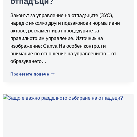
отпадъци?
Законът за управление на отпадъците (ЗУО),
наред с няколко други подзаконови нормативни
актове, регламентират процедурите за
правилното им управление. Източник на
изображение: Canva На особен контрол и
внимание по отношение на управлението – от
образуването…
Защо
Прочетете повече
е
важно
правилното
управление
на
опасни
отпадъци?