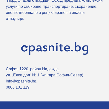
“Норд Опасни отпадъци” ЕООД предлага комплексни
услуги по събиране, транспортиране, съхранение,
оползотворяване и рециклиране на опасни
отпадъци.
София 1220, район Надежда,
ул. „Елов дол“ № 1 (жп гара София-Север)
info@opasnite.bg
,
0888 101 119