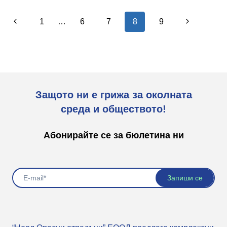
среда
Навигация
и
Предишна
Следваща
1
…
6
7
8
9
природата
на
страница
страница
страницата
Защото ни е грижа за околната
среда и обществото!
Абонирайте се за бюлетина ни