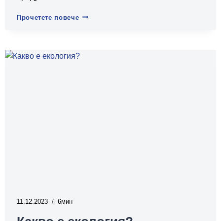
Защо
Прочетете повече
е
важно
разделното
събиране
на
отпадъци?
11.12.2023
6