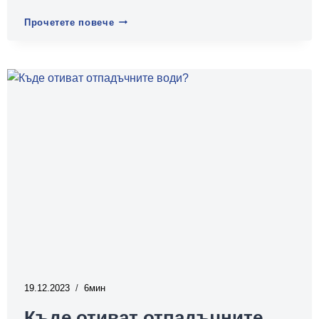
Опазване
Прочетете повече
на
водните
ресурси
–
защо
е
важно?
19.12.2023
6
Къде отиват отпадъчните