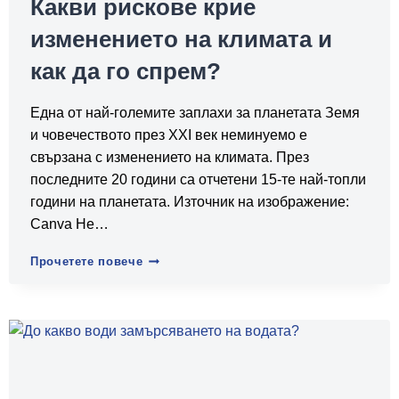
Какви рискове крие
изменението на климата и
как да го спрем?
Една от най-големите заплахи за планетата Земя
и човечеството през XXI век неминуемо е
свързана с изменението на климата. През
последните 20 години са отчетени 15-те най-топли
години на планетата. Източник на изображение:
Canva Не…
Какви
Прочетете повече
рискове
крие
изменението
на
климата
и
как